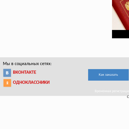
Мы в социальных сетях:
ВКОНТАКТЕ
Как заказать
ОДНОКЛАССНИКИ
Временная регистрация 
С