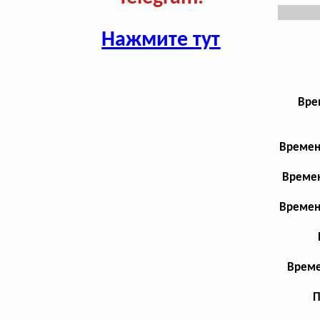
Нажмите тут
Вре
Времен
Времен
Времен
Време
П