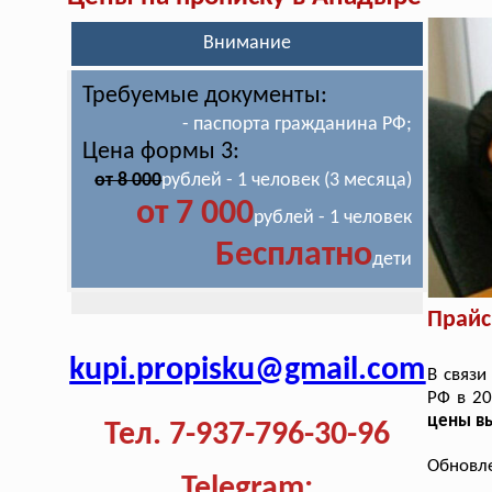
Внимание
Требуемые документы:
- паспорта гражданина РФ;
Цена формы 3:
от 8 000
рублей - 1 человек (3 месяца)
от 7 000
рублей - 1 человек
Бесплатно
дети
Прайс
kupi.propisku@gmail.com
В связи
РФ в 20
цены в
Тел. 7-937-796-30-96
Обновле
Telegram: