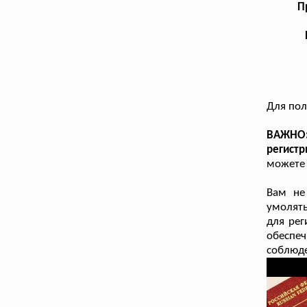
П
Для пол
ВАЖНО:
регист
можете 
Вам не
умолять
для рег
обеспеч
соблюд